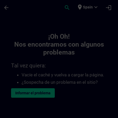
Saltar al contenido principal
Página cargada
place
expand_more
arrow_back
search
login
Spain
Toc | SITRAIN
¡Oh Oh!
Nos encontramos con algunos
problemas
Tal vez quiera:
Vacíe el caché y vuelva a cargar la página.
¿Sospecha de un problema en el sitio?
Informar el problema