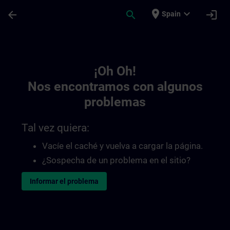
Saltar al contenido principal
Página cargada
place
expand_more
arrow_back
search
login
Spain
Toc | SITRAIN
¡Oh Oh!
Nos encontramos con algunos
problemas
Tal vez quiera:
Vacíe el caché y vuelva a cargar la página.
¿Sospecha de un problema en el sitio?
Informar el problema