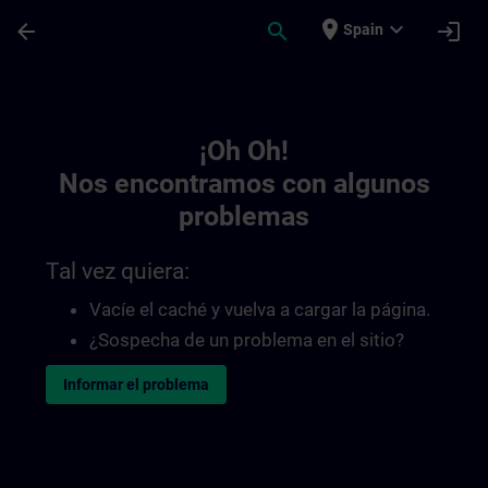
Saltar al contenido principal
Página cargada
place
expand_more
arrow_back
search
login
Spain
Toc | SITRAIN
¡Oh Oh!
Nos encontramos con algunos
problemas
Tal vez quiera:
Vacíe el caché y vuelva a cargar la página.
¿Sospecha de un problema en el sitio?
Informar el problema