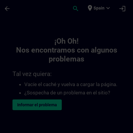
Saltar al contenido principal
Página cargada
place
expand_more
arrow_back
search
login
Spain
Toc | SITRAIN
¡Oh Oh!
Nos encontramos con algunos
problemas
Tal vez quiera:
Vacíe el caché y vuelva a cargar la página.
¿Sospecha de un problema en el sitio?
Informar el problema