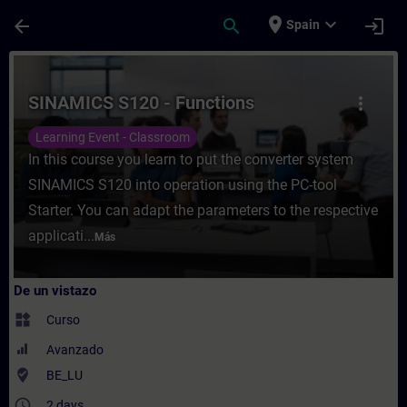
Saltar al contenido principal
Página cargada
place
expand_more
arrow_back
search
login
Spain
Curso - SINAMICS S120 - Functions - Entr
SINAMICS S120 - Functions
more_vert
Learning Event - Classroom
In this course you learn to put the converter system
SINAMICS S120 into operation using the PC-tool
Starter. You can adapt the parameters to the respective
applicati...
Más
De un vistazo
widgets
Curso
Avanzado
where_to_vote
BE_LU
access_time
2 days