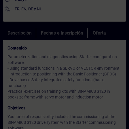
translate
FR
,
EN
,
DE
y
NL
Descripción
Fechas e inscripción
Oferta
Contenido
Parameterization and diagnostics using Starter configuration
software:
- Using standard functions in a SERVO or VECTOR environment
- Introduction to positioning with the Basic Positioner (BPOS)
- Drive-based Safety Integrated safety functions (basic
functions)
Practical exercises on training kits with SINAMICS S120 in
booksize frame with servo motor and induction motor
Objetivos
Your area of responsibility includes the commissioning of the
SINAMICS S120 drive system with the Starter commissioning
software.