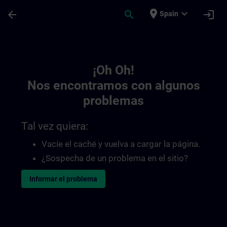
Saltar al contenido principal
Página cargada
place
expand_more
arrow_back
search
login
Spain
Toc | SITRAIN
¡Oh Oh!
Nos encontramos con algunos
problemas
Tal vez quiera:
Vacíe el caché y vuelva a cargar la página.
¿Sospecha de un problema en el sitio?
Informar el problema