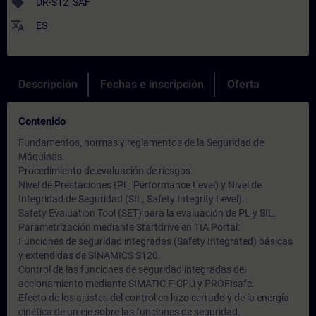
sell
DR-S12_SAF
translate
ES
Descripción
Fechas e inscripción
Oferta
Contenido
Fundamentos, normas y reglamentos de la Seguridad de
Máquinas.
Procedimiento de evaluación de riesgos.
Nivel de Prestaciones (PL, Performance Level) y Nivel de
Integridad de Seguridad (SIL, Safety Integrity Level).
Safety Evaluation Tool (SET) para la evaluación de PL y SIL.
Parametrización mediante Startdrive en TIA Portal:
Funciones de seguridad integradas (Safety Integrated) básicas
y extendidas de SINAMICS S120.
Control de las funciones de seguridad integradas del
accionamiento mediante SIMATIC F-CPU y PROFIsafe.
Efecto de los ajustes del control en lazo cerrado y de la energía
cinética de un eje sobre las funciones de seguridad.