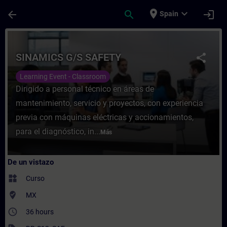
Saltar al contenido principal
Página cargada
place
expand_more
arrow_back
search
login
Spain
Curso - SINAMICS G/S SAFETY - Entrenamie
SINAMICS G/S SAFETY
share
Learning Event - Classroom
Dirigido a personal técnico en áreas de
mantenimiento, servicio y proyectos, con experiencia
previa con máquinas eléctricas y accionamientos,
para el diagnóstico, in...
Más
De un vistazo
widgets
Curso
where_to_vote
MX
access_time
36 hours