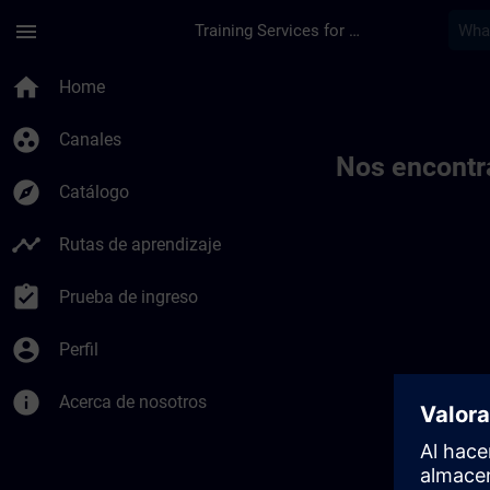
Saltar al contenido principal
Página cargada
menu
Training Services for Digital Industries
Toc | SITRAIN
home
Home
group_work
Canales
Nos encontr
explore
Catálogo
timeline
Rutas de aprendizaje
assignment_turned_in
Prueba de ingreso
account_circle
Perfil
info
Acerca de nosotros