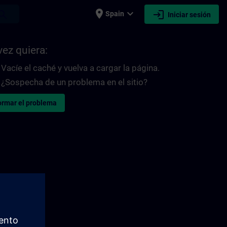
place
expand_more
login
earch
Spain
Iniciar sesión
vez quiera:
Vacíe el caché y vuelva a cargar la página.
¿Sospecha de un problema en el sitio?
ormar el problema