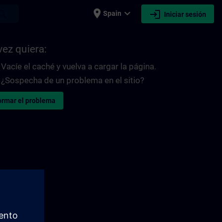
place
expand_more
login
earch
Spain
Iniciar sesión
vez quiera:
Vacíe el caché y vuelva a cargar la página.
¿Sospecha de un problema en el sitio?
ormar el problema