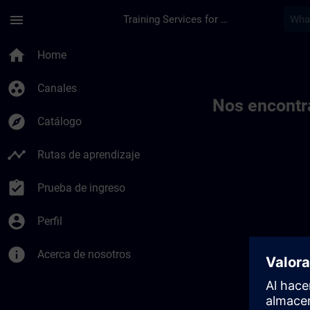
Saltar al contenido principal
Página cargada
menu
Training Services for Digital Industries
Toc | SITRAIN
home
Home
group_work
Canales
Nos encontr
explore
Catálogo
timeline
Rutas de aprendizaje
assignment_turned_in
Prueba de ingreso
account_circle
Perfil
info
Acerca de nosotros