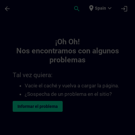
Saltar al contenido principal
Página cargada
place
expand_more
arrow_back
search
login
Spain
Toc | SITRAIN
¡Oh Oh!
Nos encontramos con algunos
problemas
Tal vez quiera:
Vacíe el caché y vuelva a cargar la página.
¿Sospecha de un problema en el sitio?
Informar el problema