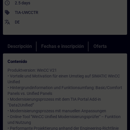
access_time
2.5 days
sell
TIA-UWCCTR
translate
DE
Descripción
Fechas e inscripción
Oferta
Contenido
Produktversion: WinCC V21
• Vorteile und Motivation für einen Umstieg auf SIMATIC WinCC
Unified
• Hintergrundinformation und Funktionsumfang: Basic/Comfort
Panels vs. Unified Panels
• Modernisierungsprozess mit dem TIA Portal Add-in
“Data2Unified”
• Modernisierungsprozess mit manuellen Anpassungen
• Online-Tool "WinCC Unified Modernisierungsprüfer" – Funktion
und Nutzung
• Performante Projektierung anhand der Engineering-Richtlinie