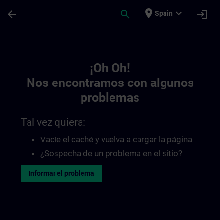
Saltar al contenido principal
Página cargada
place
expand_more
arrow_back
search
login
Spain
Toc | SITRAIN
¡Oh Oh!
Nos encontramos con algunos
problemas
Tal vez quiera:
Vacíe el caché y vuelva a cargar la página.
¿Sospecha de un problema en el sitio?
Informar el problema