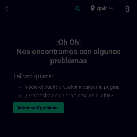
Saltar al contenido principal
Página cargada
place
expand_more
arrow_back
search
login
Spain
Toc | SITRAIN
¡Oh Oh!
Nos encontramos con algunos
problemas
Tal vez quiera:
Vacíe el caché y vuelva a cargar la página.
¿Sospecha de un problema en el sitio?
Informar el problema