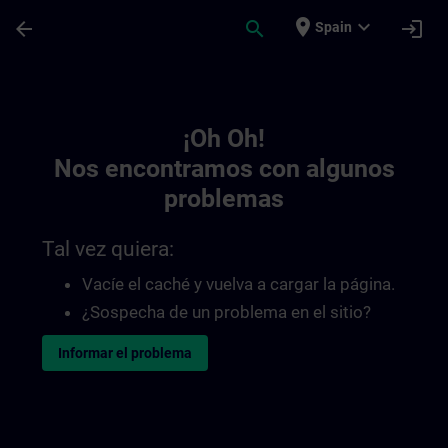
Saltar al contenido principal
Página cargada
place
expand_more
arrow_back
search
login
Spain
Toc | SITRAIN
¡Oh Oh!
Nos encontramos con algunos
problemas
Tal vez quiera:
Vacíe el caché y vuelva a cargar la página.
¿Sospecha de un problema en el sitio?
Informar el problema