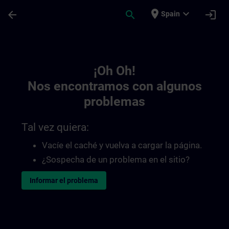
Saltar al contenido principal
Página cargada
place
expand_more
arrow_back
search
login
Spain
Toc | SITRAIN
¡Oh Oh!
Nos encontramos con algunos
problemas
Tal vez quiera:
Vacíe el caché y vuelva a cargar la página.
¿Sospecha de un problema en el sitio?
Informar el problema