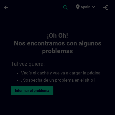
Saltar al contenido principal
Página cargada
place
expand_more
arrow_back
search
login
Spain
Toc | SITRAIN
¡Oh Oh!
Nos encontramos con algunos
problemas
Tal vez quiera:
Vacíe el caché y vuelva a cargar la página.
¿Sospecha de un problema en el sitio?
Informar el problema