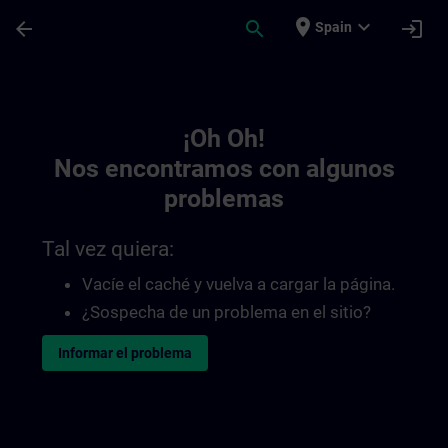
Saltar al contenido principal
Página cargada
place
expand_more
arrow_back
search
login
Spain
Toc | SITRAIN
¡Oh Oh!
Nos encontramos con algunos
problemas
Tal vez quiera:
Vacíe el caché y vuelva a cargar la página.
¿Sospecha de un problema en el sitio?
Informar el problema