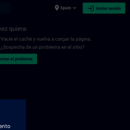
place
expand_more
login
earch
Spain
Iniciar sesión
vez quiera:
Vacíe el caché y vuelva a cargar la página.
¿Sospecha de un problema en el sitio?
ormar el problema