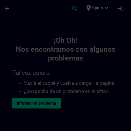
Saltar al contenido principal
Página cargada
place
expand_more
arrow_back
search
login
Spain
Toc | SITRAIN
¡Oh Oh!
Nos encontramos con algunos
problemas
Tal vez quiera:
Vacíe el caché y vuelva a cargar la página.
¿Sospecha de un problema en el sitio?
Informar el problema