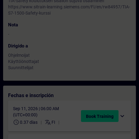
TIA-Safety koulutuksen sisällön sujuva osaaminen
https://www.sitrain-learning.siemens.com/FI/en/rw84957/TIA-
S7-1500-Safety-kurssi
Nota
-
Dirigido a
Ohjelmoijat
Käyttöönottajat
Suunnittelijat
Fechas e inscripción
Sep 11, 2026 | 06:00 AM
(UTC+00:00)
expand_more
Book Training
schedule
translate
0.37 días
FI