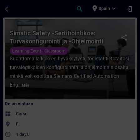
Saltar al contenido principal
Página cargada
place
expand_more
arrow_back
search
login
Spain
Curso - Simatic Safety -Sertifiointikoe: T
Simatic Safety -Sertifiointikoe:
share
Turvakonfigurointi ja -Ohjelmointi
Learning Event - Classroom
Suorittamalla kokeen hyväksytysti, todistat tietotaitosi
turvalogiikoiden konfiguroinnin ja ohjelmoinnin osalta,
minkä voit osoittaa Siemens Certified Automation
Eng...
Más
De un vistazo
widgets
Curso
where_to_vote
FI
access_time
1 days