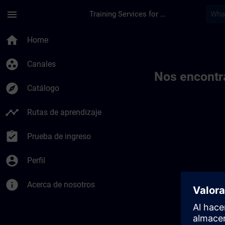
Saltar al contenido principal
Página cargada
menu
Training Services for Digital Industries
Toc | SITRAIN
home
Home
group_work
Canales
Nos encontr
explore
Catálogo
timeline
Rutas de aprendizaje
assignment_turned_in
Prueba de ingreso
account_circle
Perfil
info
Acerca de nosotros