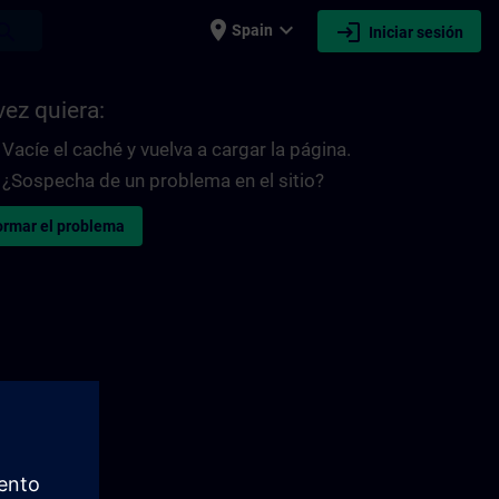
place
expand_more
login
earch
Spain
Iniciar sesión
vez quiera:
Vacíe el caché y vuelva a cargar la página.
¿Sospecha de un problema en el sitio?
ormar el problema