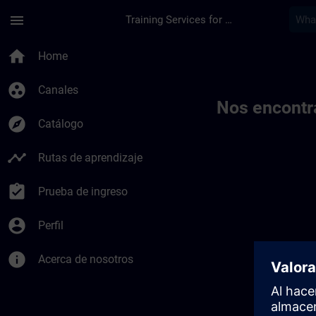
Saltar al contenido principal
Página cargada
menu
Training Services for Digital Industries
Toc | SITRAIN
home
Home
group_work
Canales
Nos encontr
explore
Catálogo
timeline
Rutas de aprendizaje
assignment_turned_in
Prueba de ingreso
account_circle
Perfil
info
Acerca de nosotros