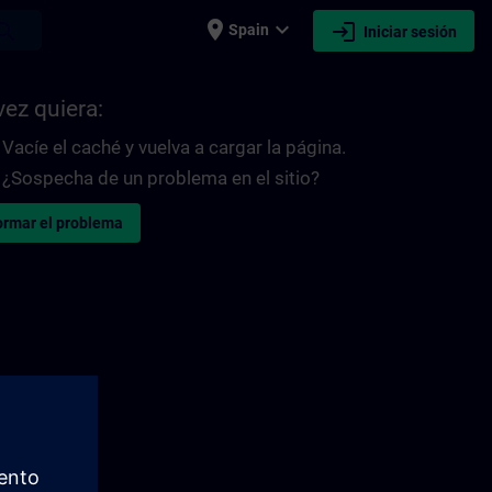
place
expand_more
login
earch
Spain
Iniciar sesión
vez quiera:
Vacíe el caché y vuelva a cargar la página.
¿Sospecha de un problema en el sitio?
ormar el problema