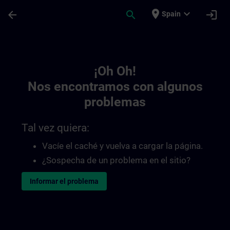
Saltar al contenido principal
Página cargada
place
expand_more
arrow_back
search
login
Spain
Toc | SITRAIN
¡Oh Oh!
Nos encontramos con algunos
problemas
Tal vez quiera:
Vacíe el caché y vuelva a cargar la página.
¿Sospecha de un problema en el sitio?
Informar el problema