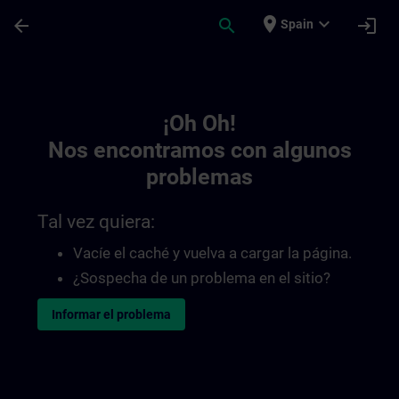
Saltar al contenido principal
Página cargada
place
expand_more
arrow_back
search
login
Spain
Toc | SITRAIN
¡Oh Oh!
Nos encontramos con algunos
problemas
Tal vez quiera:
Vacíe el caché y vuelva a cargar la página.
¿Sospecha de un problema en el sitio?
Informar el problema