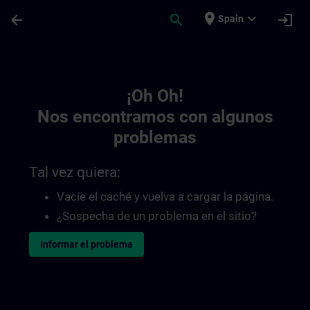
Saltar al contenido principal
Página cargada
place
expand_more
arrow_back
search
login
Spain
Toc | SITRAIN
¡Oh Oh!
Nos encontramos con algunos
problemas
Tal vez quiera:
Vacíe el caché y vuelva a cargar la página.
¿Sospecha de un problema en el sitio?
Informar el problema