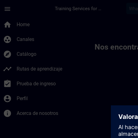
Saltar al contenido principal
Página cargada
menu
Training Services for Digital Industries
Toc | SITRAIN
home
Home
group_work
Canales
Nos encontr
explore
Catálogo
timeline
Rutas de aprendizaje
assignment_turned_in
Prueba de ingreso
account_circle
Perfil
info
Acerca de nosotros