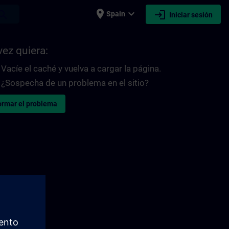
place
expand_more
login
earch
Spain
Iniciar sesión
vez quiera:
Vacíe el caché y vuelva a cargar la página.
¿Sospecha de un problema en el sitio?
ormar el problema