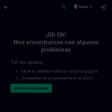
Saltar al contenido principal
Página cargada
place
expand_more
arrow_back
search
login
Spain
Toc | SITRAIN
¡Oh Oh!
Nos encontramos con algunos
problemas
Tal vez quiera:
Vacíe el caché y vuelva a cargar la página.
¿Sospecha de un problema en el sitio?
Informar el problema