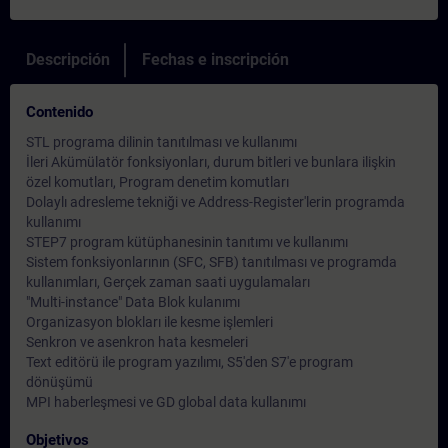
Descripción
Fechas e inscripción
Contenido
STL programa dilinin tanıtılması ve kullanımı
İleri Akümülatör fonksiyonları, durum bitleri ve bunlara ilişkin
özel komutları, Program denetim komutları
Dolaylı adresleme tekniği ve Address-Register'lerin programda
kullanımı
STEP7 program kütüphanesinin tanıtımı ve kullanımı
Sistem fonksiyonlarının (SFC, SFB) tanıtılması ve programda
kullanımları, Gerçek zaman saati uygulamaları
"Multi-instance" Data Blok kulanımı
Organizasyon blokları ile kesme işlemleri
Senkron ve asenkron hata kesmeleri
Text editörü ile program yazılımı, S5'den S7'e program
dönüşümü
MPI haberleşmesi ve GD global data kullanımı
Objetivos