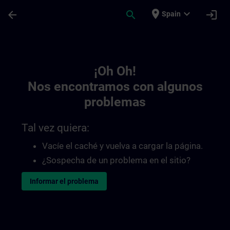
Saltar al contenido principal
Página cargada
place
expand_more
arrow_back
search
login
Spain
Toc | SITRAIN
¡Oh Oh!
Nos encontramos con algunos
problemas
Tal vez quiera:
Vacíe el caché y vuelva a cargar la página.
¿Sospecha de un problema en el sitio?
Informar el problema