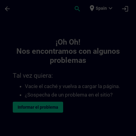
Saltar al contenido principal
Página cargada
place
expand_more
arrow_back
search
login
Spain
Toc | SITRAIN
¡Oh Oh!
Nos encontramos con algunos
problemas
Tal vez quiera:
Vacíe el caché y vuelva a cargar la página.
¿Sospecha de un problema en el sitio?
Informar el problema