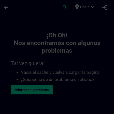
Saltar al contenido principal
Página cargada
place
expand_more
arrow_back
search
login
Spain
Toc | SITRAIN
¡Oh Oh!
Nos encontramos con algunos
problemas
Tal vez quiera:
Vacíe el caché y vuelva a cargar la página.
¿Sospecha de un problema en el sitio?
Informar el problema