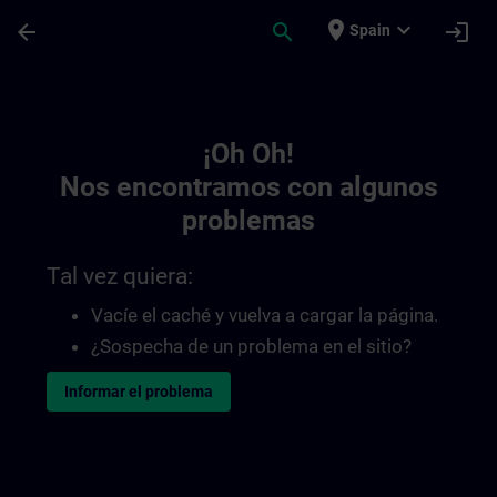
Saltar al contenido principal
Página cargada
place
expand_more
arrow_back
search
login
Spain
Toc | SITRAIN
¡Oh Oh!
Nos encontramos con algunos
problemas
Tal vez quiera:
Vacíe el caché y vuelva a cargar la página.
¿Sospecha de un problema en el sitio?
Informar el problema