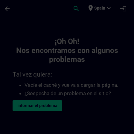
Saltar al contenido principal
Página cargada
place
expand_more
arrow_back
search
login
Spain
Toc | SITRAIN
¡Oh Oh!
Nos encontramos con algunos
problemas
Tal vez quiera:
Vacíe el caché y vuelva a cargar la página.
¿Sospecha de un problema en el sitio?
Informar el problema