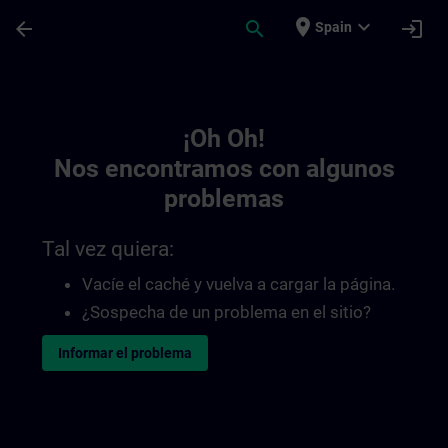
Saltar al contenido principal
Página cargada
place
expand_more
arrow_back
search
login
Spain
Toc | SITRAIN
¡Oh Oh!
Nos encontramos con algunos
problemas
Tal vez quiera:
Vacíe el caché y vuelva a cargar la página.
¿Sospecha de un problema en el sitio?
Informar el problema