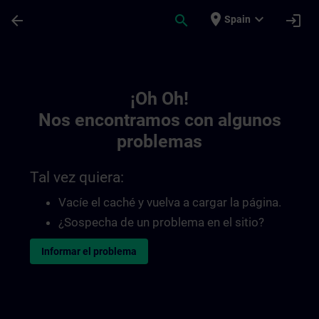
Saltar al contenido principal
Página cargada
place
expand_more
arrow_back
search
login
Spain
Toc | SITRAIN
¡Oh Oh!
Nos encontramos con algunos
problemas
Tal vez quiera:
Vacíe el caché y vuelva a cargar la página.
¿Sospecha de un problema en el sitio?
Informar el problema