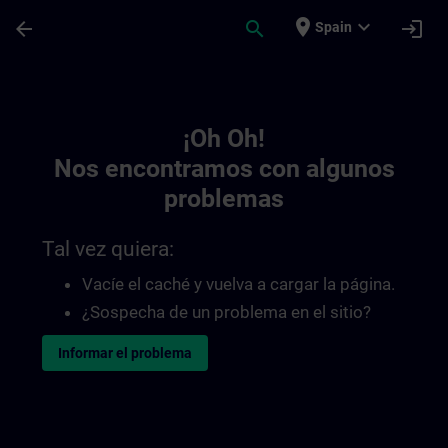
Saltar al contenido principal
Página cargada
place
expand_more
arrow_back
search
login
Spain
Toc | SITRAIN
¡Oh Oh!
Nos encontramos con algunos
problemas
Tal vez quiera:
Vacíe el caché y vuelva a cargar la página.
¿Sospecha de un problema en el sitio?
Informar el problema