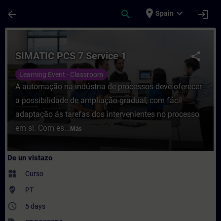
Saltar al contenido principal
Página cargada
place
expand_more
arrow_back
search
login
Spain
Curso - SIMATIC PCS 7 Service 1 - Entrena
SIMATIC PCS 7 Service 1
share
Learning Event - Classroom
A automação na indústria de processos deve oferecer
a possibilidade de ampliação gradual, com fácil
adaptação ás tarefas dos intervenientes no processo
em si. Com es...
Más
De un vistazo
widgets
Curso
where_to_vote
PT
access_time
5 days