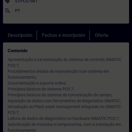
sell
ST-PCS7SR1
translate
PT
Descripción
Fechas e inscripción
Oferta
Contenido
Apresentação e caraterização do sistema de controlo SIMATIC
PCS 7;
Procedimentos iniciais de manutenção num sistema em
funcionamento;
Documentação e suporte online;
Princípios básicos do sistema PCS 7;
Princípios básicos do sistema de comunicação de campo;
Aquisição de dados com ferramentas de diagnóstico SIMATIC;
Introdução ao Plant asset management integrado no SIMATIC
PCS 7;
Leitura de dados de diagnóstico no hardware SIMATIC PCS 7;
Substituição de módulos e componentes, com a instalação em
funcionamento;