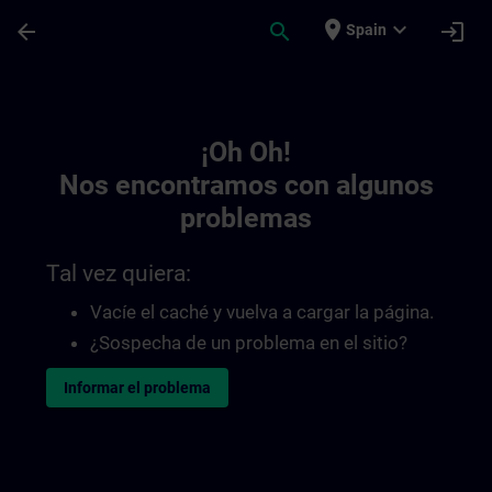
Saltar al contenido principal
Página cargada
place
expand_more
arrow_back
search
login
Spain
Toc | SITRAIN
¡Oh Oh!
Nos encontramos con algunos
problemas
Tal vez quiera:
Vacíe el caché y vuelva a cargar la página.
¿Sospecha de un problema en el sitio?
Informar el problema