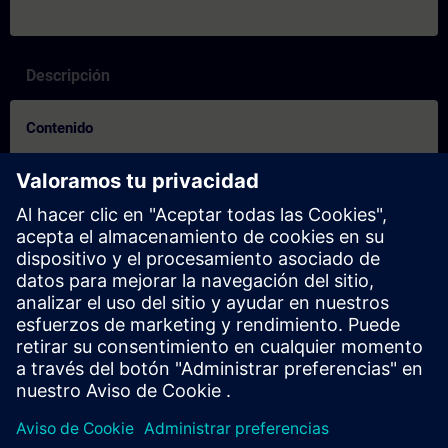
Descripción
Contenido
Vérifiez si vous êtes prêt pour le cours :
Ce test vous permet de savoir si vous avez les connaissances de
base requises.
Le test se compose de
10 questions
.
Il
n'y a pas de limite de temps
.
Si vous répondez
correctement à plus de 70%
des
questions, vous êtes prêt pour le cours.
Si vous obtenez
moins de 70%
, nous vous conseillns alor
de participer au
Cours sur le système SIMATIC PCS 7
(ST-
PCS7SYS) afin d'approfondir vos connaissances de base.