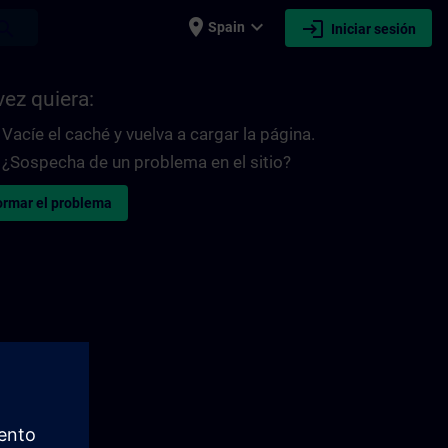
place
expand_more
login
earch
Spain
Iniciar sesión
vez quiera:
Vacíe el caché y vuelva a cargar la página.
¿Sospecha de un problema en el sitio?
ormar el problema