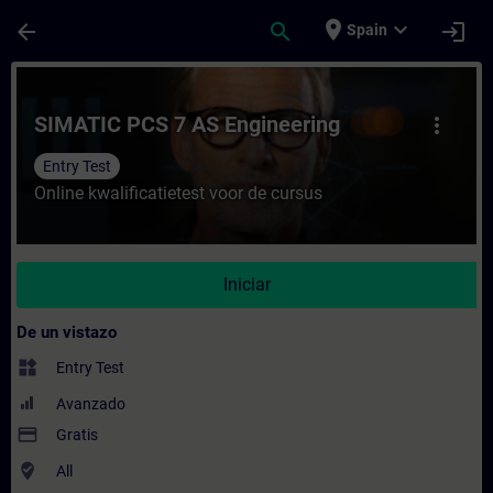
Saltar al contenido principal
Página cargada
place
expand_more
arrow_back
search
login
Spain
Curso - SIMATIC PCS 7 AS Engineering - E
SIMATIC PCS 7 AS Engineering
more_vert
Entry Test
Online kwalificatietest voor de cursus
Iniciar
De un vistazo
widgets
Entry Test
Avanzado
payment
Gratis
where_to_vote
All