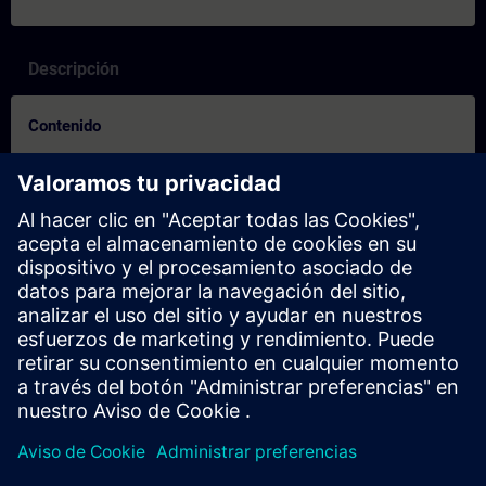
Descripción
Contenido
Controleer of u klaar bent voor de cursus:
Deze test helpt u om erachter te komen of u over de vereiste
basiskennis beschikt.
De test heeft
10 vragen
.
Er is
geen tijdslimiet
.
Als u
meer dan 70% correct
antwoordt, bent u klaar om
aan de cursus deel te nemen.
Als u
minder dan 70%
scoort, raden wij u aan de cursus
SIMATIC PCS 7 systeemcursus
(ST-PCS7SYS) te volgen
om uw basis op te bouwen.