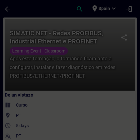
Saltar al contenido principal
Página cargada
place
expand_more
arrow_back
search
login
Spain
Curso - SIMATIC NET - Redes PROFIBUS, In
SIMATIC NET - Redes PROFIBUS,
share
Industrial Ethernet e PROFINET
Learning Event - Classroom
Após esta formação, o formando ficará apto a
configurar, instalar e fazer diagnóstico em redes
PROFIBUS/ETHERNET/PROFINET.
De un vistazo
widgets
Curso
where_to_vote
PT
access_time
5 days
translate
PT