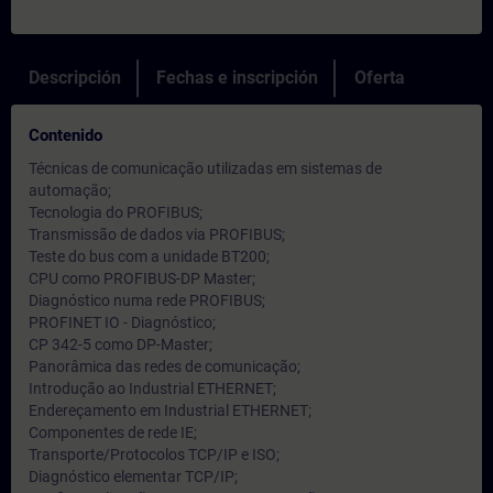
Descripción
Fechas e inscripción
Oferta
Contenido
Técnicas de comunicação utilizadas em sistemas de
automação;
Tecnologia do PROFIBUS;
Transmissão de dados via PROFIBUS;
Teste do bus com a unidade BT200;
CPU como PROFIBUS-DP Master;
Diagnóstico numa rede PROFIBUS;
PROFINET IO - Diagnóstico;
CP 342-5 como DP-Master;
Panorâmica das redes de comunicação;
Introdução ao Industrial ETHERNET;
Endereçamento em Industrial ETHERNET;
Componentes de rede IE;
Transporte/Protocolos TCP/IP e ISO;
Diagnóstico elementar TCP/IP;