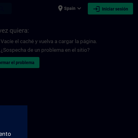
place
expand_more
login
earch
Spain
Iniciar sesión
vez quiera:
Vacíe el caché y vuelva a cargar la página.
¿Sospecha de un problema en el sitio?
ormar el problema