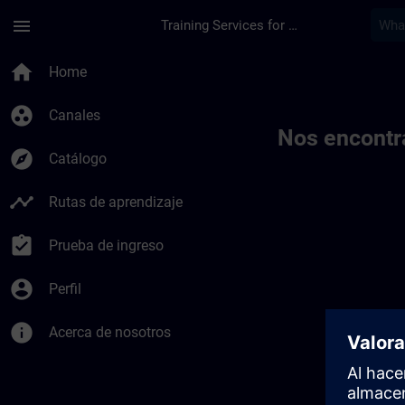
Saltar al contenido principal
Página cargada
menu
Training Services for Digital Industries
Toc | SITRAIN
home
Home
group_work
Canales
Nos encontr
explore
Catálogo
timeline
Rutas de aprendizaje
assignment_turned_in
Prueba de ingreso
account_circle
Perfil
info
Acerca de nosotros