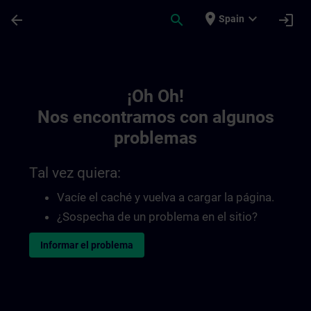
Saltar al contenido principal
Página cargada
place
expand_more
arrow_back
search
login
Spain
Toc | SITRAIN
¡Oh Oh!
Nos encontramos con algunos
problemas
Tal vez quiera:
Vacíe el caché y vuelva a cargar la página.
¿Sospecha de un problema en el sitio?
Informar el problema