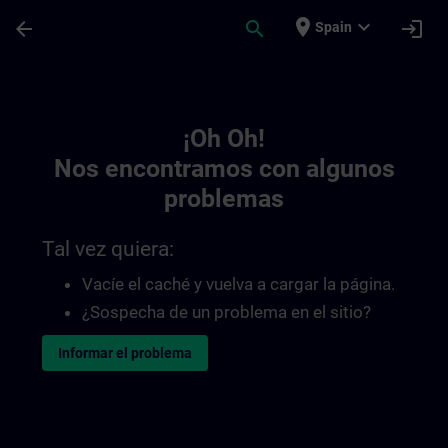
Saltar al contenido principal
Página cargada
place
expand_more
arrow_back
search
login
Spain
Toc | SITRAIN
¡Oh Oh!
Nos encontramos con algunos
problemas
Tal vez quiera:
Vacíe el caché y vuelva a cargar la página.
¿Sospecha de un problema en el sitio?
Informar el problema