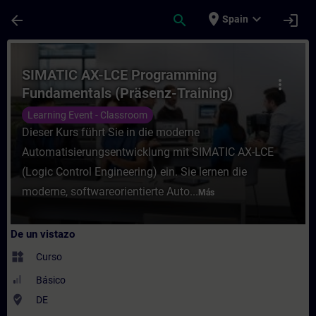
Saltar al contenido principal
Página cargada
place
expand_more
arrow_back
search
login
Spain
Curso - SIMATIC AX-LCE Programming Funda
SIMATIC AX-LCE Programming
more_vert
Fundamentals (Präsenz-Training)
Learning Event - Classroom
Dieser Kurs führt Sie in die moderne
Automatisierungsentwicklung mit SIMATIC AX-LCE
(Logic Control Engineering) ein. Sie lernen die
moderne, softwareorientierte Auto...
Más
De un vistazo
widgets
Curso
Básico
where_to_vote
DE