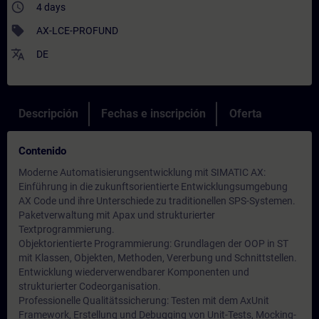
access_time
4 days
sell
AX-LCE-PROFUND
translate
DE
Descripción
Fechas e inscripción
Oferta
Contenido
Moderne Automatisierungsentwicklung mit SIMATIC AX:
Einführung in die zukunftsorientierte Entwicklungsumgebung
AX Code und ihre Unterschiede zu traditionellen SPS-Systemen.
Paketverwaltung mit Apax und strukturierter
Textprogrammierung.
Objektorientierte Programmierung: Grundlagen der OOP in ST
mit Klassen, Objekten, Methoden, Vererbung und Schnittstellen.
Entwicklung wiederverwendbarer Komponenten und
strukturierter Codeorganisation.
Professionelle Qualitätssicherung: Testen mit dem AxUnit
Framework, Erstellung und Debugging von Unit-Tests, Mocking-