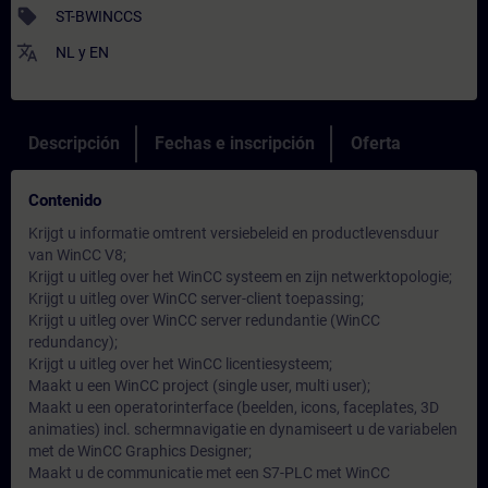
sell
ST-BWINCCS
translate
NL
y
EN
Descripción
Fechas e inscripción
Oferta
Contenido
Krijgt u informatie omtrent versiebeleid en productlevensduur
van WinCC V8;
Krijgt u uitleg over het WinCC systeem en zijn netwerktopologie;
Krijgt u uitleg over WinCC server-client toepassing;
Krijgt u uitleg over WinCC server redundantie (WinCC
redundancy);
Krijgt u uitleg over het WinCC licentiesysteem;
Maakt u een WinCC project (single user, multi user);
Maakt u een operatorinterface (beelden, icons, faceplates, 3D
animaties) incl. schermnavigatie en dynamiseert u de variabelen
met de WinCC Graphics Designer;
Maakt u de communicatie met een S7-PLC met WinCC