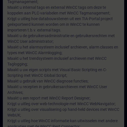
Tagmanagement;
Maakt u internal tags en external WinCC tags om deze te
koppelen aan PLC-variabelen met WinCC Tagmanagement;
Krijgt u uitleg hoe databouwstenen uit een TIA-Portal project
geëxporteerd kunnen worden om in WinCC te kunnen
importeren t.b.v. external tags.
Maakt u de gebruikersadministratie en gebruikersrechten met
WinCC User administrator;
Maakt u het alarmsysteem inclusief archieven, alarm classes en
types met WinCC Alarmlogging;
Maakt u het trendsysteem inclusief archieven met WinCC
Taglogging;
Maakt u uw eigen scripts met Visual Basic Scripting en C-
Scripting met WinCC Global Script;
Maakt u gebruik van WinCC diagnose functies;
Maakt u recepten in gebruikersarchieven met WinCC User
Archives;
Maakt u een report met WinCC Report Designer;
Krijgt u uitleg over web-technologie met WinCC WebNavigator;
Krijgt u uitleg over visualisering op hand-held devices met WinCC
WebUX;
Krijgt u uitleg hoe WinCC informatie kan uitwisselen met andere
applicaties met de WinCC Rest Connector;