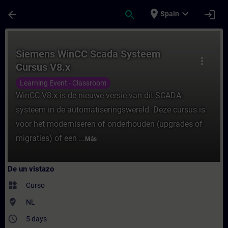
Saltar al contenido principal
Página cargada
place
expand_more
arrow_back
search
login
Spain
Curso - Siemens WinCC Scada Systeem Curs
Siemens WinCC Scada Systeem
more_vert
Cursus V8.x
Learning Event - Classroom
WinCC V8.x is de nieuwe versie van dit SCADA-
systeem in de automatiseringswereld. Deze cursus is
voor het moderniseren of onderhouden (upgrades of
migraties) of een ...
Más
De un vistazo
widgets
Curso
where_to_vote
NL
access_time
5 days