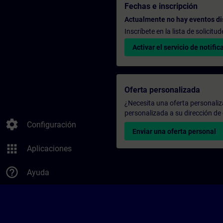
Fechas e inscripción
Actualmente no hay eventos di
Inscríbete en la lista de solicit
Activar el servicio de notific
Oferta personalizada
¿Necesita una oferta personali
personalizada a su dirección de 
settings
Configuración
Enviar una oferta personal
apps
Aplicaciones
help_outline
Ayuda