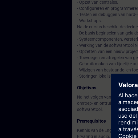
- Opzet van centrales.
- Configureren en programmeren 
- Testen en debuggen van hard-
- Workshops.
Na de cursus beschikt de deelne
- De basis beginselen van geluid
- Systeemcomponenten, verster
- Werking van de softwaretool 
- Opzetten van een nieuw proje
- Toevoegen en afregelen van ge
- Gebruik maken van tijdelijke
- Wijzigen van bestaande- en 
- Storingen lokaliseren en verhel
Objetivos
Na het volgen van deze training 
omroep- en ontruimingssyteem N
softwaretool.
Prerrequisitos
Kennis van de Engelse taal
Ervaring in audio, impedantieme