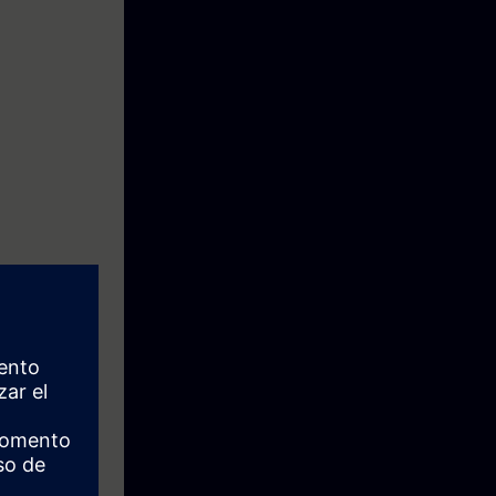
e kennis om het
-Design