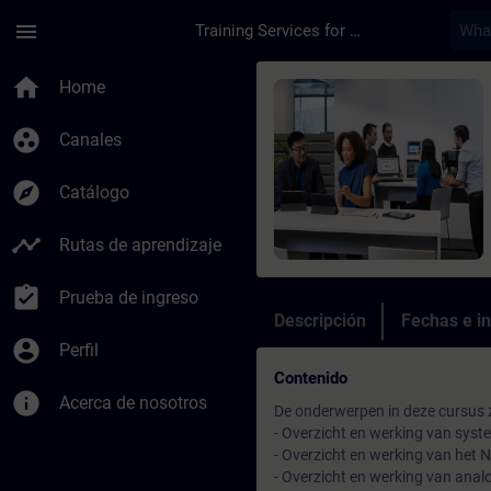
Saltar al contenido principal
Página cargada
menu
Training Services for Digital Industries
Curso - SIEMENS ME
home
Home
group_work
Canales
explore
Catálogo
timeline
Rutas de aprendizaje
assignment_turned_in
Prueba de ingreso
Descripción
Fechas e in
account_circle
Perfil
Contenido
info
Acerca de nosotros
De onderwerpen in deze cursus z
- Overzicht en werking van s
- Overzicht en werking van het 
- Overzicht en werking van analo