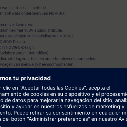
van centrales en periferie.
 en software onderdelen van NOVIGO.
mer over kennis van:
stechniek met 100V audiodistributie.
kers, voedingen en bekabeling van NOVIGO.
NOVIGO-Design.
ct in NOVIGO-Design.
luidsbestanden (soundfiles).
 audioroutering voor test- en onderhoudswerkzaamheden.
toevoegen van nieuwe systeemcomponenten.
pen in centrale en luidsprekernet
beschikt de deelnemer over alle noodzakelijke theoretische- en praktisch
OVIGO te engineeren en in bedrijf te stellen met behulp van de NOVIGO
tingen en geluidsmetingen is gewenst.