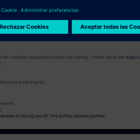
op MBO-niveau.
ion Partners van BT
welke toegang tot deze cursus hebben.
een praktijkopdracht. Bij voldoende resultaat wordt een certificaat afge
n die u worden aangeboden tijdens de training. U moet echter een
eigen 
n.
tware is in het Engels)
ineeren.
.
kzaam te zijn bij een BT Fire Safety solution partner.