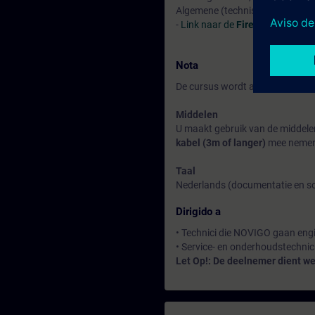
Algemene (technische) kennis 
-
Link naar de
Fire Safety Solut
Nota
De cursus wordt afgesloten met 
Middelen
U maakt gebruik van de middele
kabel (3m of langer)
mee neme
Taal
Nederlands (documentatie en sof
Dirigido a
• Technici die NOVIGO gaan eng
• Service- en onderhoudstechnici
Let Op!: De deelnemer dient wer