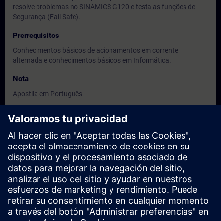
resolve problemas no SINAMICS G120 e testa as funções de
Segurança (Fail Safe).
Prerrequisitos
Conhecimentos básicos de acionamentos em corrente
alternada e conhecimentos básicos em Informática.
Nota
Apostila em Português
Dirigido a
Engenheiros, Técnicos e Equipe de manutenção
Fechas e inscripción
Actualmente no hay eventos disponibles
Inscríbete en la lista de solicitudes y recibirás una notificación en
cuanto haya nuevas fechas disponibles.