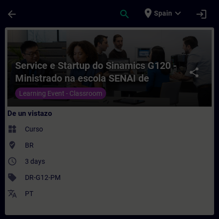
Saltar al contenido principal
Página cargada
place
expand_more
arrow_back
search
login
Spain
Curso - Service e Startup do Sinamics G1
Service e Startup do Sinamics G120 -
share
Ministrado na escola SENAI de
Pindamonhangaba - SP
Learning Event - Classroom
De un vistazo
widgets
Curso
where_to_vote
BR
access_time
3 days
sell
DR-G12-PM
translate
PT