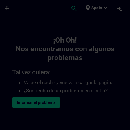
Saltar al contenido principal
Página cargada
place
expand_more
arrow_back
search
login
Spain
Toc | SITRAIN
¡Oh Oh!
Nos encontramos con algunos
problemas
Tal vez quiera:
Vacíe el caché y vuelva a cargar la página.
¿Sospecha de un problema en el sitio?
Informar el problema